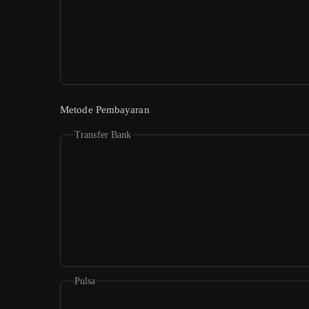
Metode Pembayaran
Transfer Bank
Pulsa