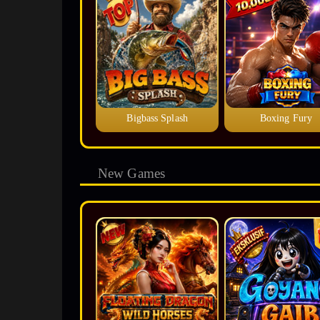
Bigbass Splash
Boxing Fury
New Games