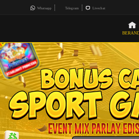
Whatsapp
Telegram
Livechat
BERAN