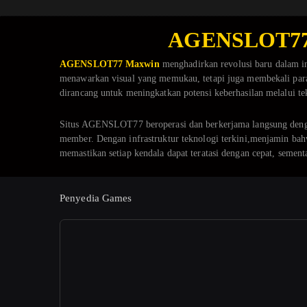
AGENSLOT77 M
AGENSLOT77 Maxwin
menghadirkan revolusi baru dalam ind
menawarkan visual yang memukau, tetapi juga membekali par
dirancang untuk meningkatkan potensi keberhasilan melalui tek
Situs AGENSLOT77 beroperasi dan berkerjama langsung de
member. Dengan infrastruktur teknologi terkini,menjamin bahw
memastikan setiap kendala dapat teratasi dengan cepat, semen
Penyedia Games