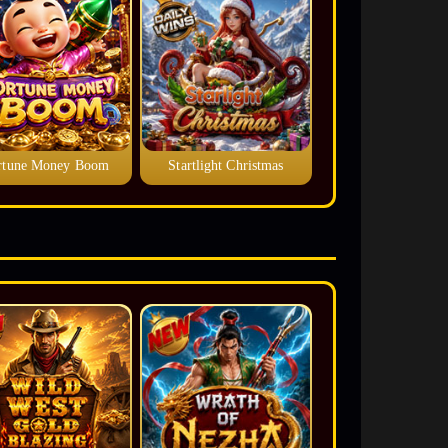
rtune Money Boom
Startlight Christmas