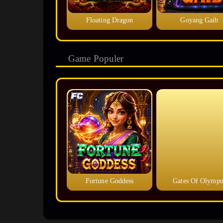
Floating Dragon
Goyang Gaib
Game Populer
Fortune Goddess
Gates Of Olympu