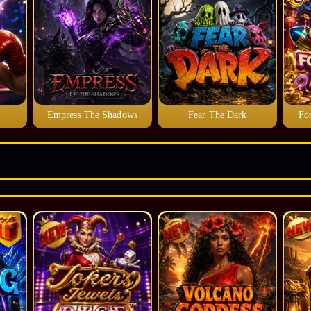
Empress The Shadows
Fear The Dark
Fo