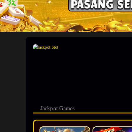
Jackpot Games