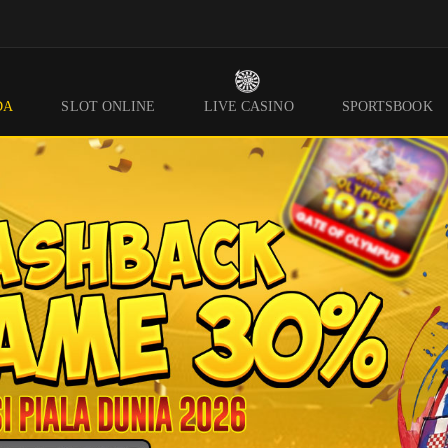
DA
SLOT ONLINE
LIVE CASINO
SPORTSBOOK