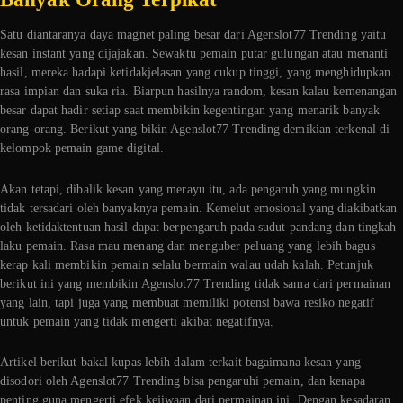
Satu diantaranya daya magnet paling besar dari Agenslot77 Trending yaitu
kesan instant yang dijajakan. Sewaktu pemain putar gulungan atau menanti
hasil, mereka hadapi ketidakjelasan yang cukup tinggi, yang menghidupkan
rasa impian dan suka ria. Biarpun hasilnya random, kesan kalau kemenangan
besar dapat hadir setiap saat membikin kegentingan yang menarik banyak
orang-orang. Berikut yang bikin Agenslot77 Trending demikian terkenal di
kelompok pemain game digital.
Akan tetapi, dibalik kesan yang merayu itu, ada pengaruh yang mungkin
tidak tersadari oleh banyaknya pemain. Kemelut emosional yang diakibatkan
oleh ketidaktentuan hasil dapat berpengaruh pada sudut pandang dan tingkah
laku pemain. Rasa mau menang dan menguber peluang yang lebih bagus
kerap kali membikin pemain selalu bermain walau udah kalah. Petunjuk
berikut ini yang membikin Agenslot77 Trending tidak sama dari permainan
yang lain, tapi juga yang membuat memiliki potensi bawa resiko negatif
untuk pemain yang tidak mengerti akibat negatifnya.
Artikel berikut bakal kupas lebih dalam terkait bagaimana kesan yang
disodori oleh Agenslot77 Trending bisa pengaruhi pemain, dan kenapa
penting guna mengerti efek kejiwaan dari permainan ini. Dengan kesadaran