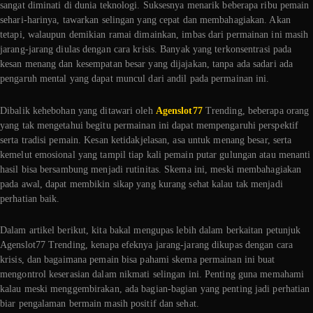
sangat diminati di dunia teknologi. Suksesnya menarik beberapa ribu pemain
sehari-harinya, tawarkan selingan yang cepat dan membahagiakan. Akan
tetapi, walaupun demikian ramai dimainkan, imbas dari permainan ini masih
jarang-jarang diulas dengan cara krisis. Banyak yang terkonsentrasi pada
kesan menang dan kesempatan besar yang dijajakan, tanpa ada sadari ada
pengaruh mental yang dapat muncul dari andil pada permainan ini.
Dibalik kehebohan yang ditawari oleh
Agenslot77
Trending, beberapa orang
yang tak mengetahui begitu permainan ini dapat mempengaruhi perspektif
serta tradisi pemain. Kesan ketidakjelasan, asa untuk menang besar, serta
kemelut emosional yang tampil tiap kali pemain putar gulungan atau menanti
hasil bisa bersambung menjadi rutinitas. Skema ini, meski membahagiakan
pada awal, dapat membikin sikap yang kurang sehat kalau tak menjadi
perhatian baik.
Dalam artikel berikut, kita bakal mengupas lebih dalam berkaitan petunjuk
Agenslot77 Trending, kenapa efeknya jarang-jarang dikupas dengan cara
krisis, dan bagaimana pemain bisa pahami skema permainan ini buat
mengontrol keserasian dalam nikmati selingan ini. Penting guna memahami
kalau meski menggembirakan, ada bagian-bagian yang penting jadi perhatian
biar pengalaman bermain masih positif dan sehat.