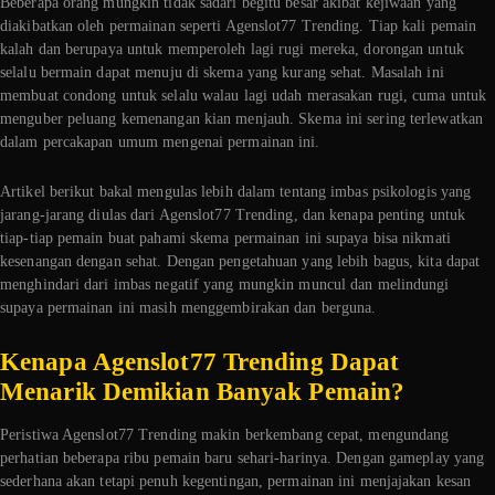
Beberapa orang mungkin tidak sadari begitu besar akibat kejiwaan yang
diakibatkan oleh permainan seperti Agenslot77 Trending. Tiap kali pemain
kalah dan berupaya untuk memperoleh lagi rugi mereka, dorongan untuk
selalu bermain dapat menuju di skema yang kurang sehat. Masalah ini
membuat condong untuk selalu walau lagi udah merasakan rugi, cuma untuk
menguber peluang kemenangan kian menjauh. Skema ini sering terlewatkan
dalam percakapan umum mengenai permainan ini.
Artikel berikut bakal mengulas lebih dalam tentang imbas psikologis yang
jarang-jarang diulas dari Agenslot77 Trending, dan kenapa penting untuk
tiap-tiap pemain buat pahami skema permainan ini supaya bisa nikmati
kesenangan dengan sehat. Dengan pengetahuan yang lebih bagus, kita dapat
menghindari dari imbas negatif yang mungkin muncul dan melindungi
supaya permainan ini masih menggembirakan dan berguna.
Kenapa Agenslot77 Trending Dapat
Menarik Demikian Banyak Pemain?
Peristiwa Agenslot77 Trending makin berkembang cepat, mengundang
perhatian beberapa ribu pemain baru sehari-harinya. Dengan gameplay yang
sederhana akan tetapi penuh kegentingan, permainan ini menjajakan kesan