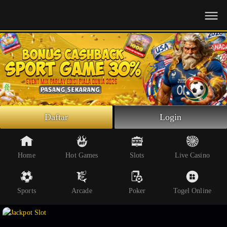
Beranda
Slot Online
Live Casino
Sportsbook
Arcade
Togel Online
Daftar
Login
Poker
Whatsapp
Home
Hot Games
Slots
Live Casino
Telegram
Sports
Arcade
Poker
Togel Online
Livechat