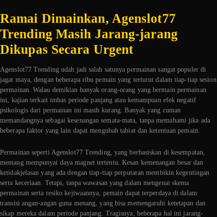
Ramai Dimainkan, Agenslot77
Trending Masih Jarang-jarang
Dikupas Secara Urgent
Agenslot77 Trending udah jadi salah satunya permainan sangat populer di
jagat maya, dengan beberapa ribu pemain yang terturut dalam tiap-tiap sesion
permainan. Walau demikian banyak orang-orang yang bermain permainan
ini, kajian terkait imbas periode panjang atau kemampuan efek negatif
psikologis dari permainan ini masih kurang. Banyak yang cuman
memandangnya sebagai kesenangan semata-mata, tanpa memahami jika ada
beberapa faktor yang lain dapat mengubah tabiat dan ketentuan pemain.
Permainan seperti Agenslot77 Trending, yang berbasiskan di kesempatan,
memang mempunyai daya magnet tertentu. Kesan kemenangan besar dan
ketidakjelasan yang ada dengan tiap-tiap perputaran membikin kegentingan
serta keceriaan. Tetapi, tanpa wawasan yang dalam mengenai skema
permainan serta resiko kejiwaannya, pemain dapat terperdaya di dalam
transisi angan-angan guna menang, yang bisa memengaruhi ketetapan dan
sikap mereka dalam periode panjang. Tragisnya, beberapa hal ini jarang-