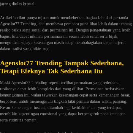
jarang diulas krusial.
Artikel berikut punya tujuan untuk membeberkan bagian lain dari pertanda
Agenslot77 Trending, dan membawa pembaca guna lihat lebih dalam tentang
resiko psikis serta sosial dari permainan ini. Dengan pengetahuan yang lebih
bagus, kita dapat nikmati permainan ini secara lebih sehat serta bijak,
mengontrol supaya kesenangan masih tetap membahagiakan tanpa terjerat
dalam tradisi yang bikin rugi.
Agenslot77 Trending Tampak Sederhana,
Tetapi Efeknya Tak Sederhana Itu
Meski Agenslot77 Trending seperti terlihat permainan yang sederhana,
resikonya dapat lebih kompleks dari yang dilihat. Permainan berbasiskan
kemungkinan ini, walau tawarkan kesenangan cepat serta kemenangan besar,
berpotensi untuk memengaruhi tingkah laku pemain dalam waktu panjang.
Kesan kemenangan instant, ditambah lagi ketidaktentuan yang terdapat,
membikin kegentingan emosional yang dapat berpengaruh pada ketetapan
serta rutinitas pemain.