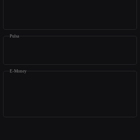
Pulsa
E-Money