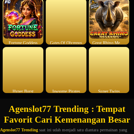
Fortune Goddess
Gates Of Olympus
Great Rhino Megaways
Hyper Burst
Jawsome Pirates
Super Twins
Agenslot77 Trending : Tempat
Favorit Cari Kemenangan Besar
Agenslot77 Trending
saat ini udah menjadi satu diantara permainan yang