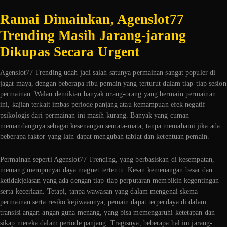
Ramai Dimainkan, Agenslot77
Trending Masih Jarang-jarang
Dikupas Secara Urgent
Agenslot77 Trending udah jadi salah satunya permainan sangat populer di
jagat maya, dengan beberapa ribu pemain yang terturut dalam tiap-tiap sesion
permainan. Walau demikian banyak orang-orang yang bermain permainan
ini, kajian terkait imbas periode panjang atau kemampuan efek negatif
psikologis dari permainan ini masih kurang. Banyak yang cuman
memandangnya sebagai kesenangan semata-mata, tanpa memahami jika ada
beberapa faktor yang lain dapat mengubah tabiat dan ketentuan pemain.
Permainan seperti Agenslot77 Trending, yang berbasiskan di kesempatan,
memang mempunyai daya magnet tertentu. Kesan kemenangan besar dan
ketidakjelasan yang ada dengan tiap-tiap perputaran membikin kegentingan
serta keceriaan. Tetapi, tanpa wawasan yang dalam mengenai skema
permainan serta resiko kejiwaannya, pemain dapat terperdaya di dalam
transisi angan-angan guna menang, yang bisa memengaruhi ketetapan dan
sikap mereka dalam periode panjang. Tragisnya, beberapa hal ini jarang-