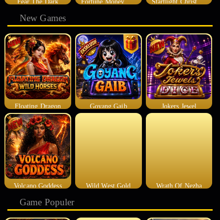
Fear The Dark
Fortune Money Boom
Startlight Christmas
New Games
Floating Dragon
Goyang Gaib
Jokers Jewel
Volcano Goddess
Wild West Gold
Wrath Of Nezha
Game Populer